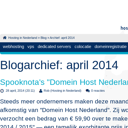
Hosting in Nederland
»
Blog
» Archief: april 2014
webhosting
vps
dedicated servers
colocatie
domeinregistratie
Blogarchief: april 2014
Spooknota's "Domein Host Nederla
28 april, 2014 (20:11)
Rob (Hosting in Nederland)
0 reacties
Steeds meer ondernemers maken deze maand 
afkomstig van "Domein Host Nederland". Zij w
verzocht een bedrag van € 59,90 over te make
2014 / 2015" — een tamelijk exorbitante prijs in