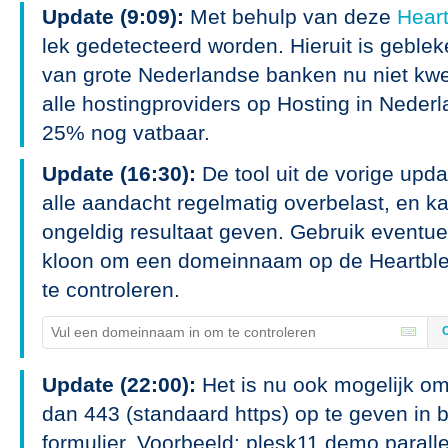
Update (9:09):
Met behulp van deze
Heart
lek gedetecteerd worden. Hieruit is geble
van grote Nederlandse banken nu niet kwe
alle hostingproviders op Hosting in Nederla
25% nog vatbaar.
Update (16:30):
De tool uit de vorige upd
alle aandacht regelmatig overbelast, en k
ongeldig resultaat geven. Gebruik eventu
kloon om een domeinnaam op de Heartbl
te controleren.
Update (22:00):
Het is nu ook mogelijk o
dan 443 (standaard https) op te geven in
formulier. Voorbeeld: plesk11.demo.paral