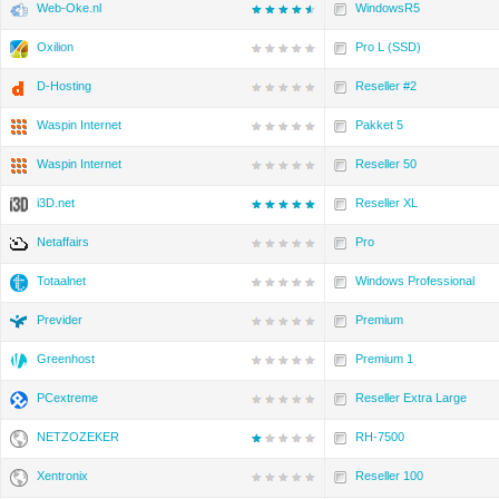
Web-Oke.nl
WindowsR5
Oxilion
Pro L (SSD)
D-Hosting
Reseller #2
Waspin Internet
Pakket 5
Waspin Internet
Reseller 50
i3D.net
Reseller XL
Netaffairs
Pro
Totaalnet
Windows Professional
Previder
Premium
Greenhost
Premium 1
PCextreme
Reseller Extra Large
NETZOZEKER
RH-7500
Xentronix
Reseller 100