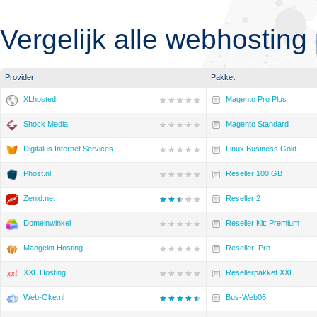
Vergelijk alle webhosting
Provider
Pakket
XLhosted
Magento Pro Plus
Shock Media
Magento Standard
Digitalus Internet Services
Linux Business Gold
Phost.nl
Reseller 100 GB
Zenid.net
Reseller 2
Domeinwinkel
Reseller Kit: Premium
Mangelot Hosting
Reseller: Pro
XXL Hosting
Resellerpakket XXL
Web-Oke.nl
Bus-Web06