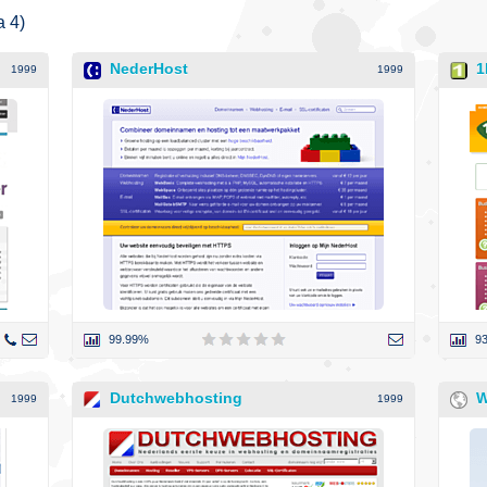
a 4)
NederHost
1
1999
1999
99.99%
9
Dutchwebhosting
W
1999
1999