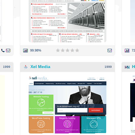
99.98%
7
Xel Media
H
1999
1999