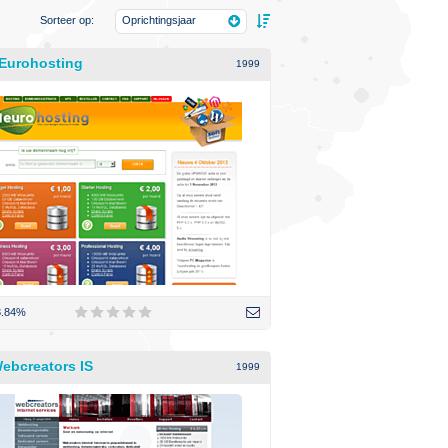
Sorteer op:
Oprichtingsjaar
Eurohosting
1999
3.84%
ebcreators IS
1999