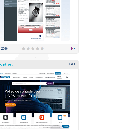
2.28%
ostnet
1999