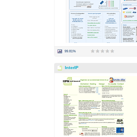
99.81%
InterIP