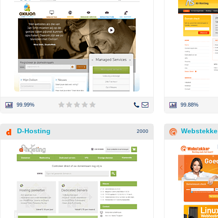
99.99%
99.88%
D-Hosting
Webstekke
2000