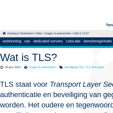
Hosting in Nederland
»
Help
»
Vragen & antwoorden
» Wat is TLS?
webhosting
vps
dedicated servers
colocatie
domeinregistratie
Wat is TLS?
30 juni, 2014
Vragen & antwoorden
Beveiliging
,
SSL
,
TLS
,
Encryptie
TLS staat voor
Transport Layer Sec
authenticatie en beveiliging van g
worden. Het oudere en tegenwoord