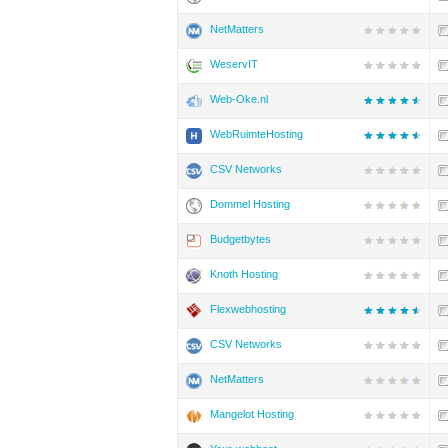
NetMatters
WeservIT
Web-Oke.nl
WebRuimteHosting
CSV Networks
Dommel Hosting
Budgetbytes
Knoth Hosting
Flexwebhosting
CSV Networks
NetMatters
Mangelot Hosting