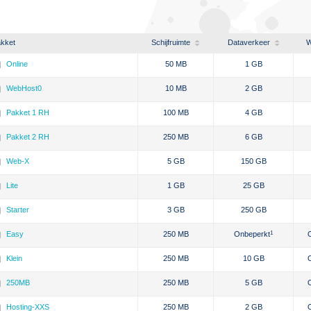
kket
Schijfruimte
Dataverkeer
W
Online
50 MB
1 GB
WebHost0
10 MB
2 GB
Pakket 1 RH
100 MB
4 GB
Pakket 2 RH
250 MB
6 GB
Web-X
5 GB
150 GB
Lite
1 GB
25 GB
Starter
3 GB
250 GB
Easy
250 MB
Onbeperkt
1
Klein
250 MB
10 GB
250MB
250 MB
5 GB
Hosting-XXS
250 MB
2 GB