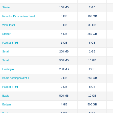
Starter
150 MB
2 GB
Reseller Directadmin Small
5 GB
100 GB
WebHost1
5 GB
30 GB
Starter
4 GB
250 GB
Pakket 3 RH
1 GB
8 GB
Small
200 MB
2 GB
Small
500 MB
10 GB
Hosting A
250 MB
2 GB
Basic hostingpakket 1
2 GB
250 GB
Pakket 4 RH
2 GB
8 GB
Basis
500 MB
10 GB
Budget
4 GB
500 GB