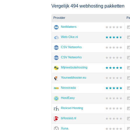
Vergelijk 494 webhosting pakketten
Provider
Pa
NetMatters
Web-Oke.nl
CSV Networks
CSV Networks
Mijnwebsitehosting
Yourwebhoster.eu
Neostrada
HostEasy
Ricksel Hosting
bHosted.nl
Xuna