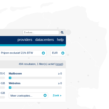
providers
datacenters
help
Prijzen exclusief 21% BTW
EUR
494 resultaten, 1 filter(s) actief (
reset
)
270
€
Mailboxen
≥ 0
0 GB
Websites
≥ 0
0 GB
Zoek
Meer zoekopties...