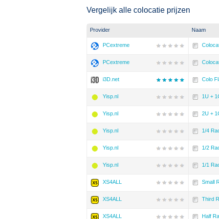
Vergelijk alle colocatie prijzen
Provider
Naam
PCextreme
Coloca
PCextreme
Coloca
i3D.net
Colo F
Yisp.nl
1U + 1
Yisp.nl
2U + 1
Yisp.nl
1/4 Ra
Yisp.nl
1/2 Ra
Yisp.nl
1/1 Ra
XS4ALL
Small 
XS4ALL
Third 
XS4ALL
Half R