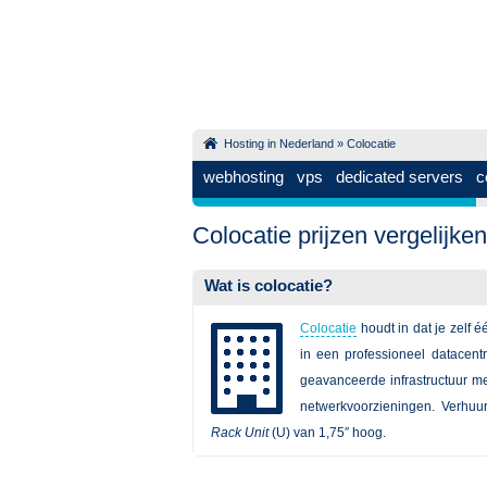
Hosting in Nederland
»
Colocatie
webhosting
vps
dedicated servers
c
Colocatie prijzen vergelijken
Wat is colocatie?
Colocatie
houdt in dat je zelf 
in een professioneel datacent
geavanceerde infrastructuur me
netwerkvoorzieningen. Verhuur
Rack Unit
(U) van 1,75″ hoog.