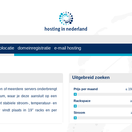
olocatie
domeinregistratie
e-mail hosting
Uitgebreid zoeken
één of meerdere servers onderbrengt
Prijs per maand
≤ 1
rum, waar je deze aansluit op een
Rackspace
≥
t stabiele stroom-, temperatuur- en
 vindt plaats in 19″ racks en per
Stroom