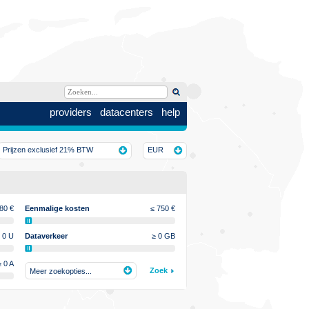
providers
datacenters
help
Prijzen exclusief 21% BTW
EUR
980
€
Eenmalige kosten
≤ 750
€
 0 U
Dataverkeer
≥ 0 GB
≥ 0 A
Zoek
Meer zoekopties...