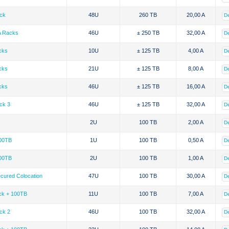
ack
48U
260 TB
20,00 A
De
A Racks
46U
± 250 TB
32,00 A
De
cks
10U
± 125 TB
4,00 A
De
cks
21U
± 125 TB
8,00 A
De
cks
46U
± 125 TB
16,00 A
De
ck 3
46U
± 125 TB
32,00 A
De
2U
100 TB
2,00 A
De
00TB
1U
100 TB
0,50 A
De
00TB
2U
100 TB
1,00 A
De
cured Colocation
47U
100 TB
30,00 A
De
ck + 100TB
11U
100 TB
7,00 A
De
ck 2
46U
100 TB
32,00 A
De