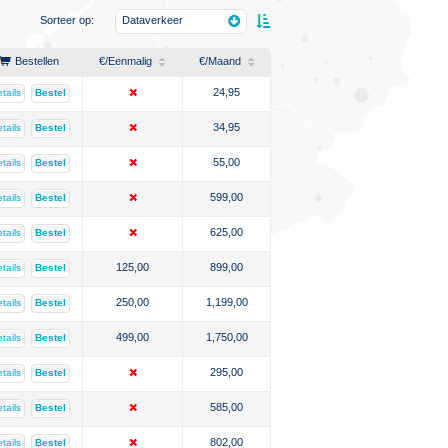
Sorteer op:
Dataverkeer
Bestellen
€
/Eenmalig
€
/Maand
24,95
tails
Bestel
34,95
tails
Bestel
55,00
tails
Bestel
599,00
tails
Bestel
625,00
tails
Bestel
125,00
899,00
tails
Bestel
250,00
1,199,00
tails
Bestel
499,00
1,750,00
tails
Bestel
295,00
tails
Bestel
585,00
tails
Bestel
802,00
tails
Bestel