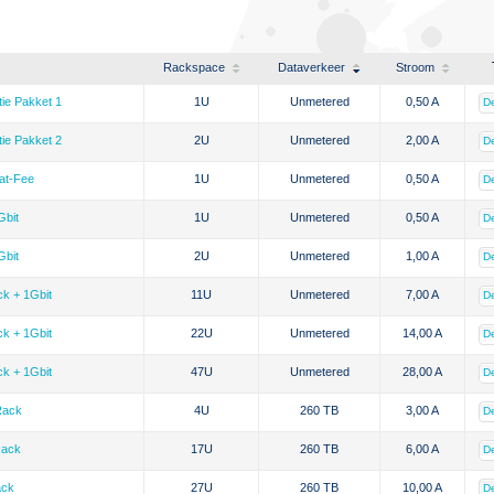
Rackspace
Dataverkeer
Stroom
tie Pakket 1
1U
Unmetered
0,50 A
De
tie Pakket 2
2U
Unmetered
2,00 A
De
lat-Fee
1U
Unmetered
0,50 A
De
Gbit
1U
Unmetered
0,50 A
De
Gbit
2U
Unmetered
1,00 A
De
ck + 1Gbit
11U
Unmetered
7,00 A
De
ck + 1Gbit
22U
Unmetered
14,00 A
De
ck + 1Gbit
47U
Unmetered
28,00 A
De
Rack
4U
260 TB
3,00 A
De
Rack
17U
260 TB
6,00 A
De
ack
27U
260 TB
10,00 A
De