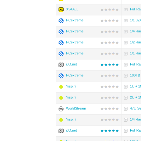
XS4ALL
Full R
PCextreme
1/1 32
PCextreme
1/4 Ra
PCextreme
1/2 Ra
PCextreme
1/1 Ra
i3D.net
Full Ra
PCextreme
100TB
Yisp.nl
1U + 1
Yisp.nl
2U + 1
WorldStream
47U Se
Yisp.nl
1/4 Ra
i3D.net
Full Ra