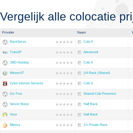
Vergelijk alle colocatie pr
Provider
Naam
RackServe
Colo 4
TransIP
Advanced
JMD Hosting
Colo 4
WeservIT
1/4 Rack (Shared)
Zylon Internet Services
Colo 3
Go-Trex
Shared Colo Presence
Server Boost
Half Rack
Vivor
Half Rack
Bitency
1/1 Private Rack