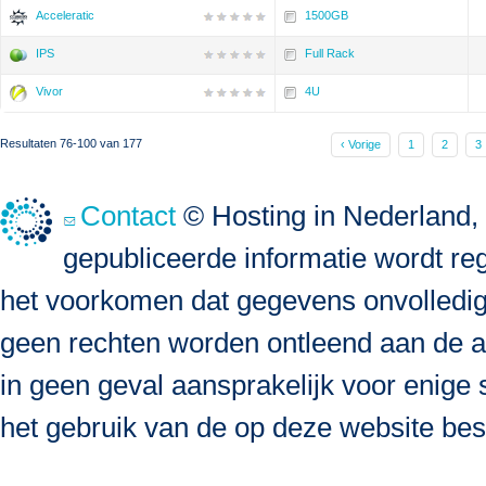
Acceleratic
1500GB
IPS
Full Rack
Vivor
4U
Resultaten 76-100 van 177
‹ Vorige
1
2
3
Contact
© Hosting in Nederland, 
gepubliceerde informatie wordt re
het voorkomen dat gegevens onvolledig, 
geen rechten worden ontleend aan de a
in geen geval aansprakelijk voor enige s
het gebruik van de op deze website bes