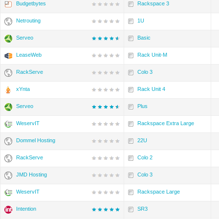
Budgetbytes
Rackspace 3
Netrouting
1U
Serveo
Basic
LeaseWeb
Rack Unit-M
RackServe
Colo 3
xYnta
Rack Unit 4
Serveo
Plus
WeservIT
Rackspace Extra Large
Dommel Hosting
22U
RackServe
Colo 2
JMD Hosting
Colo 3
WeservIT
Rackspace Large
Intention
SR3