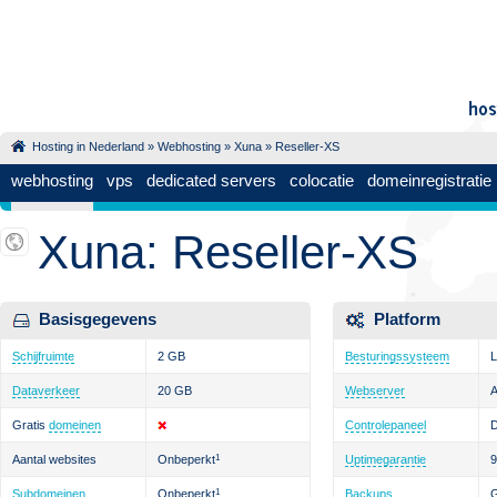
Hosting in Nederland
»
Webhosting
»
Xuna
» Reseller-XS
webhosting
vps
dedicated servers
colocatie
domeinregistratie
Xuna: Reseller-XS
Basisgegevens
Platform
Schijfruimte
2 GB
Besturingssysteem
L
Dataverkeer
20 GB
Webserver
Gratis
domeinen
Controlepaneel
D
Aantal websites
Onbeperkt
1
Uptimegarantie
Subdomeinen
Onbeperkt
1
Backups