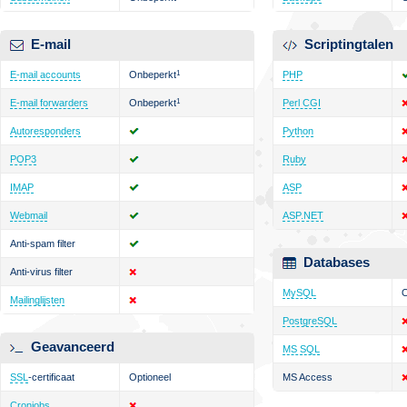
E-mail
Scriptingtalen
E-mail accounts
Onbeperkt
1
PHP
E-mail forwarders
Onbeperkt
1
Perl CGI
Autoresponders
Python
POP3
Ruby
IMAP
ASP
Webmail
ASP.NET
Anti-spam filter
Databases
Anti-virus filter
MySQL
O
Mailinglijsten
PostgreSQL
Geavanceerd
MS SQL
SSL
-certificaat
Optioneel
MS Access
Cronjobs