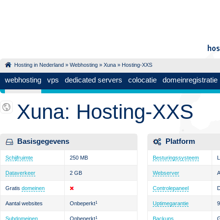
Hosting in Nederland
»
Webhosting
»
Xuna
» Hosting-XXS
webhosting
vps
dedicated servers
colocatie
domeinregistratie
Xuna: Hosting-XXS
Basisgegevens
Platform
Schijfruimte
250 MB
Besturingssysteem
L
Dataverkeer
2 GB
Webserver
Gratis
domeinen
Controlepaneel
D
Aantal websites
Onbeperkt
1
Uptimegarantie
Subdomeinen
Onbeperkt
1
Backups