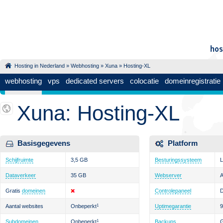
Hosting in Nederland
»
Webhosting
»
Xuna
» Hosting-XL
webhosting
vps
dedicated servers
colocatie
domeinregistratie
Xuna: Hosting-XL
Basisgegevens
Platform
Schijfruimte
3,5 GB
Besturingssysteem
L
Dataverkeer
35 GB
Webserver
Gratis
domeinen
Controlepaneel
D
Aantal websites
Onbeperkt
1
Uptimegarantie
Subdomeinen
Onbeperkt
1
Backups