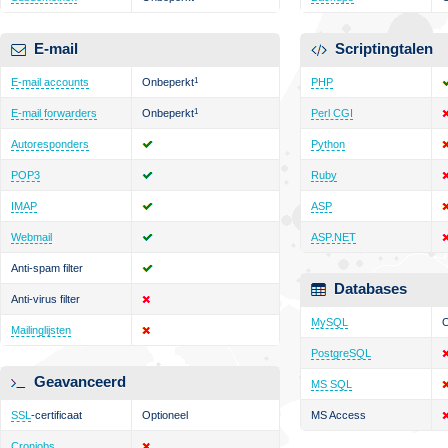
E-mail
Scriptingtalen
E-mail accounts
Onbeperkt
1
PHP
E-mail forwarders
Onbeperkt
1
Perl CGI
Autoresponders
Python
POP3
Ruby
IMAP
ASP
Webmail
ASP.NET
Anti-spam filter
Databases
Anti-virus filter
MySQL
O
Mailinglijsten
PostgreSQL
Geavanceerd
MS SQL
SSL
-certificaat
Optioneel
MS Access
Cronjobs