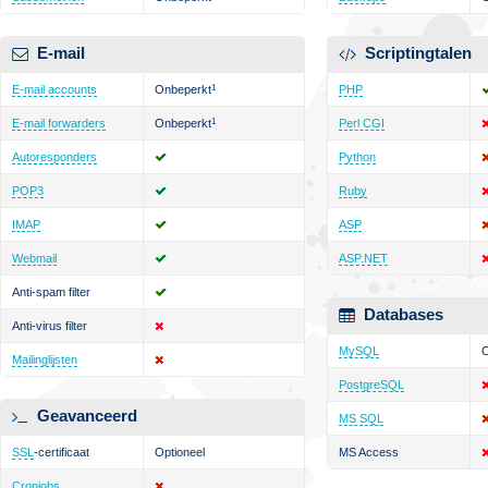
E-mail
Scriptingtalen
E-mail accounts
Onbeperkt
1
PHP
E-mail forwarders
Onbeperkt
1
Perl CGI
Autoresponders
Python
POP3
Ruby
IMAP
ASP
Webmail
ASP.NET
Anti-spam filter
Databases
Anti-virus filter
MySQL
O
Mailinglijsten
PostgreSQL
Geavanceerd
MS SQL
SSL
-certificaat
Optioneel
MS Access
Cronjobs