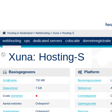
Hosting in Nederland
»
Webhosting
»
Xuna
» Hosting-S
webhosting
vps
dedicated servers
colocatie
domeinregistratie
Xuna: Hosting-S
Basisgegevens
Platform
Schijfruimte
750 MB
Besturingssysteem
L
Dataverkeer
7 GB
Webserver
Gratis
domeinen
Controlepaneel
D
Aantal websites
Onbeperkt
1
Uptimegarantie
Subdomeinen
Onbeperkt
1
Backups