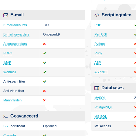
E-mail
Scriptingtalen
E-mail accounts
100
PHP
E-mail forwarders
Onbeperkt
1
Perl CGI
Autoresponders
Python
POP3
Ruby
IMAP
ASP
Webmail
ASP.NET
Anti-spam filter
Databases
Anti-virus filter
MySQL
2
Mailinglijsten
PostgreSQL
Geavanceerd
MS SQL
SSL
-certificaat
Optioneel
MS Access
Cronjobs