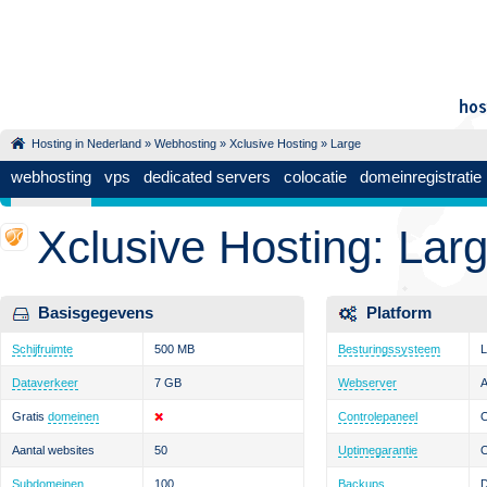
Hosting in Nederland
»
Webhosting
»
Xclusive Hosting
» Large
webhosting
vps
dedicated servers
colocatie
domeinregistratie
Xclusive Hosting: Lar
Basisgegevens
Platform
Schijfruimte
500 MB
Besturingssysteem
L
Dataverkeer
7 GB
Webserver
Gratis
domeinen
Controlepaneel
Aantal websites
50
Uptimegarantie
Subdomeinen
100
Backups
D