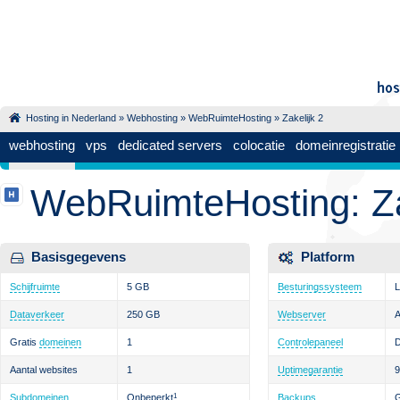
Hosting in Nederland
»
Webhosting
»
WebRuimteHosting
» Zakelijk 2
webhosting
vps
dedicated servers
colocatie
domeinregistratie
WebRuimteHosting: Za
Basisgegevens
Platform
Schijfruimte
5 GB
Besturingssysteem
L
Dataverkeer
250 GB
Webserver
Gratis
domeinen
1
Controlepaneel
D
Aantal websites
1
Uptimegarantie
Subdomeinen
Onbeperkt
1
Backups