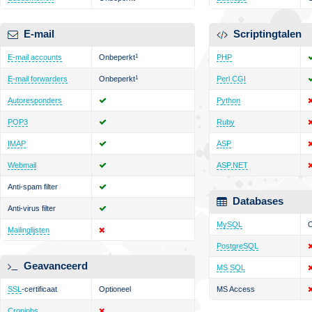
E-mail
Scriptingtalen
E-mail accounts
Onbeperkt
1
PHP
E-mail forwarders
Onbeperkt
1
Perl CGI
Autoresponders
Python
POP3
Ruby
IMAP
ASP
Webmail
ASP.NET
Anti-spam filter
Databases
Anti-virus filter
MySQL
O
Mailinglijsten
PostgreSQL
Geavanceerd
MS SQL
SSL
-certificaat
Optioneel
MS Access
Cronjobs