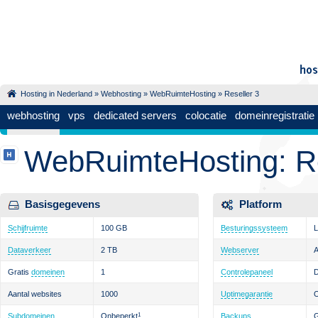
Hosting in Nederland
»
Webhosting
»
WebRuimteHosting
» Reseller 3
webhosting
vps
dedicated servers
colocatie
domeinregistratie
WebRuimteHosting: Re
Basisgegevens
Platform
Schijfruimte
100 GB
Besturingssysteem
L
Dataverkeer
2 TB
Webserver
Gratis
domeinen
1
Controlepaneel
D
Aantal websites
1000
Uptimegarantie
Subdomeinen
Onbeperkt
1
Backups