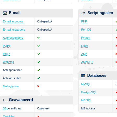
E-mail
Scriptingtalen
E-mail accounts
Onbeperkt
1
PHP
E-mail forwarders
Onbeperkt
1
Perl CGI
Autoresponders
Python
POP3
Ruby
IMAP
ASP
Webmail
ASP.NET
Anti-spam filter
Databases
Anti-virus filter
MySQL
O
Mailinglijsten
PostgreSQL
Geavanceerd
MS SQL
SSL
-certificaat
Optioneel
MS Access
Cronjobs