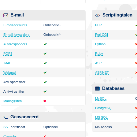
E-mail
Scriptingtalen
E-mail accounts
Onbeperkt
1
PHP
E-mail forwarders
Onbeperkt
1
Perl CGI
Autoresponders
Python
POP3
Ruby
IMAP
ASP
Webmail
ASP.NET
Anti-spam filter
Databases
Anti-virus filter
MySQL
O
Mailinglijsten
PostgreSQL
Geavanceerd
MS SQL
SSL
-certificaat
Optioneel
MS Access
Cronjobs