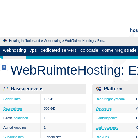
Hosting in Nederland
»
Webhosting
»
WebRuimteHosting
» Extra
webhosting
vps
dedicated servers
colocatie
domeinregistratie
WebRuimteHosting: E
Basisgegevens
Platform
Schijfruimte
10 GB
Besturingssysteem
L
Dataverkeer
500 GB
Webserver
Gratis
domeinen
1
Controlepaneel
D
Aantal websites
1
Uptimegarantie
Subdomeinen
Onbeperkt
1
Backups