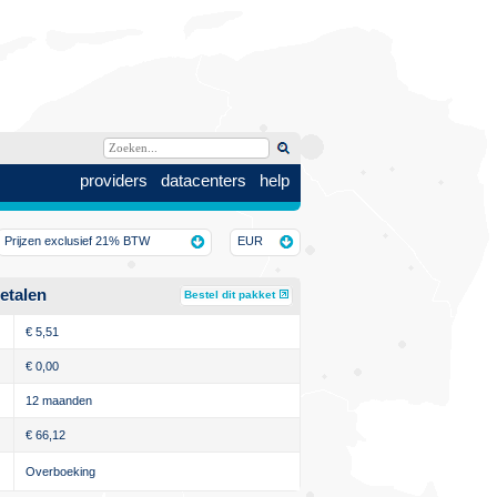
providers
datacenters
help
Prijzen exclusief 21% BTW
EUR
etalen
Bestel dit pakket
€
5,51
€
0,00
12 maanden
€
66,12
Overboeking