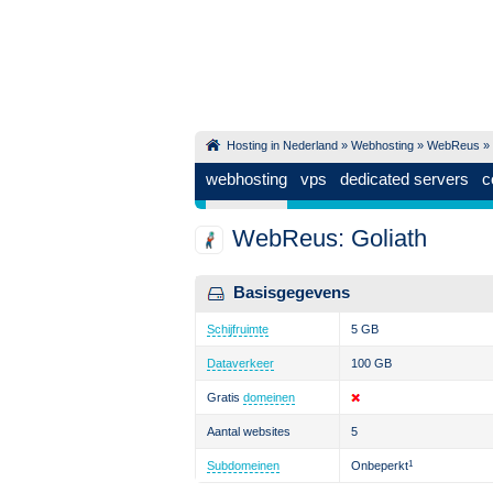
Hosting in Nederland
»
Webhosting
»
WebReus
» 
webhosting
vps
dedicated servers
c
WebReus: Goliath
Basisgegevens
Schijfruimte
5 GB
Dataverkeer
100 GB
Gratis
domeinen
Aantal websites
5
Subdomeinen
Onbeperkt
1