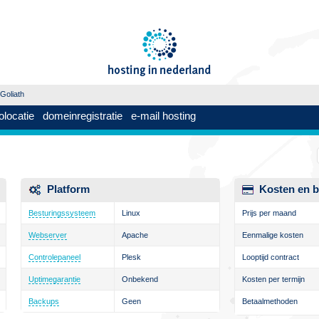
Goliath
olocatie
domeinregistratie
e-mail hosting
Platform
Kosten en b
Besturingssysteem
Linux
Prijs per maand
Webserver
Apache
Eenmalige kosten
Controlepaneel
Plesk
Looptijd contract
Uptimegarantie
Onbekend
Kosten per termijn
Backups
Geen
Betaalmethoden