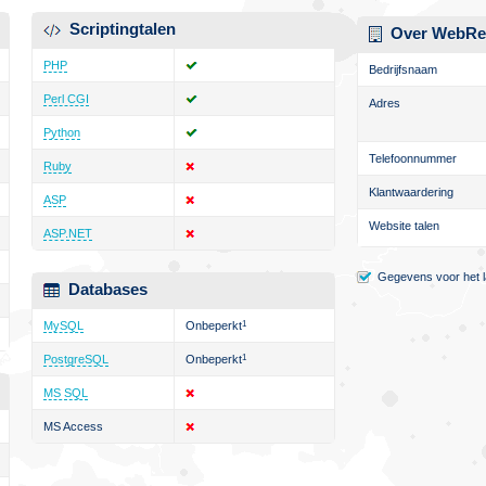
Scriptingtalen
Over WebRe
PHP
Bedrijfsnaam
Perl CGI
Adres
Python
Telefoonnummer
Ruby
Klantwaardering
ASP
Website talen
ASP.NET
Gegevens voor het la
Databases
MySQL
Onbeperkt
1
PostgreSQL
Onbeperkt
1
MS SQL
MS Access