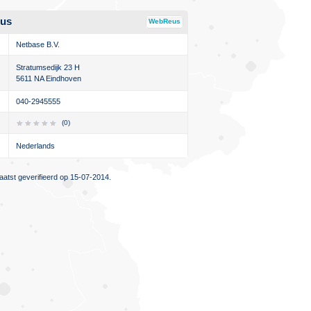
us
WebReus
Netbase B.V.
Stratumsedijk 23 H
5611 NA Eindhoven
040-2945555
(0)
Nederlands
atst geverifieerd op 15-07-2014.