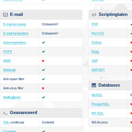
E-mail
Scriptingtalen
E-mail accounts
Onbeperkt
1
PHP
E-mail forwarders
Onbeperkt
1
Perl CGI
Autoresponders
Python
POP3
Ruby
IMAP
ASP
Webmail
ASP.NET
Anti-spam filter
Databases
Anti-virus filter
MySQL
5
Mailinglijsten
PostgreSQL
Geavanceerd
MS SQL
SSL
-certificaat
Gedeeld
MS Access
Cronjobs