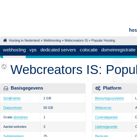
Hosting in Nederland
»
Webhosting
»
Webcreators IS
» Popular Hosting
webhosting
vps
dedicated servers
colocatie
domeinregistratie
Webcreators IS: Popul
Basisgegevens
Platform
Schijfruimte
2 GB
Besturingssysteem
L
Dataverkeer
50 GB
Webserver
Gratis
domeinen
1
Controlepaneel
D
Aantal websites
3
Uptimegarantie
Subdomeinen
25
Backups