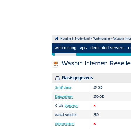
Hosting in Nederland
»
Webhosting
»
Waspin Inte
webhosting
vps
dedicated servers
c
Waspin Internet: Reselle
Basisgegevens
Schijfruimte
25 GB
Dataverkeer
250 GB
Gratis
domeinen
Aantal websites
250
Subdomeinen