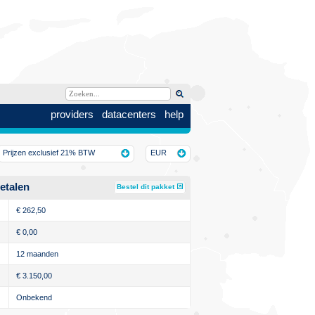
providers
datacenters
help
Prijzen exclusief 21% BTW
EUR
etalen
Bestel dit pakket
€
262,50
€
0,00
12 maanden
€
3.150,00
Onbekend