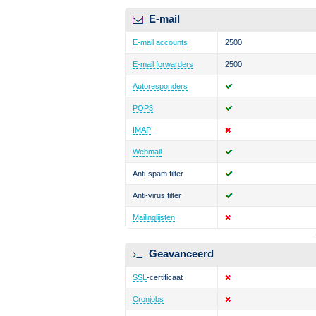
E-mail
E-mail accounts
2500
E-mail forwarders
2500
Autoresponders
POP3
IMAP
Webmail
Anti-spam filter
Anti-virus filter
Mailinglijsten
Geavanceerd
SSL
-certificaat
Cronjobs