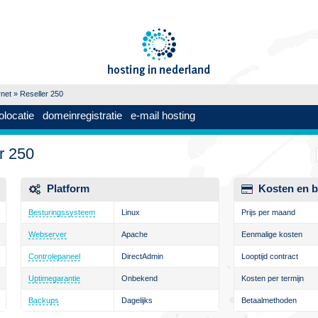
rnet
» Reseller 250
olocatie
domeinregistratie
e-mail hosting
r 250
Platform
Kosten en b
Besturingssysteem
Linux
Prijs per maand
Webserver
Apache
Eenmalige kosten
Controlepaneel
DirectAdmin
Looptijd contract
Uptimegarantie
Onbekend
Kosten per termijn
Backups
Dagelijks
Betaalmethoden