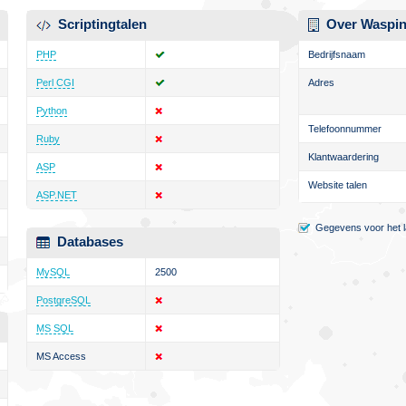
Scriptingtalen
Over Waspin
PHP
Bedrijfsnaam
Perl CGI
Adres
Python
Telefoonnummer
Ruby
Klantwaardering
ASP
Website talen
ASP.NET
Gegevens voor het la
Databases
MySQL
2500
PostgreSQL
MS SQL
MS Access