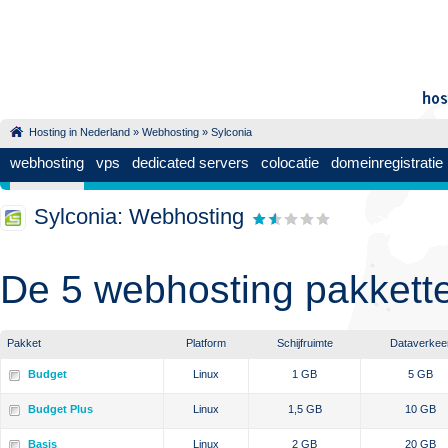
Hosting in Nederland
»
Webhosting
» Sylconia
webhosting
vps
dedicated servers
colocatie
domeinregistratie
Sylconia: Webhosting
De 5 webhosting pakkett
Pakket
Platform
Schijfruimte
Dataverkee
Budget
Linux
1 GB
5 GB
Budget Plus
Linux
1,5 GB
10 GB
Basis
Linux
2 GB
20 GB