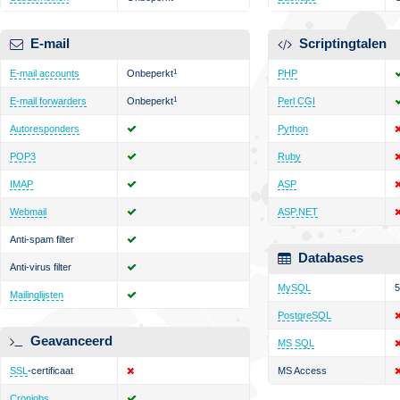
E-mail
Scriptingtalen
E-mail accounts
Onbeperkt
1
PHP
E-mail forwarders
Onbeperkt
1
Perl CGI
Autoresponders
Python
POP3
Ruby
IMAP
ASP
Webmail
ASP.NET
Anti-spam filter
Databases
Anti-virus filter
MySQL
5
Mailinglijsten
PostgreSQL
Geavanceerd
MS SQL
SSL
-certificaat
MS Access
Cronjobs