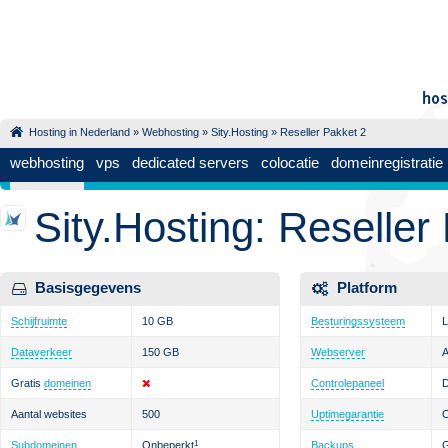
Hosting in Nederland
»
Webhosting
»
Sity.Hosting
» Reseller Pakket 2
webhosting
vps
dedicated servers
colocatie
domeinregistratie
Sity.Hosting: Reseller
Basisgegevens
Platform
Schijfruimte
10 GB
Besturingssysteem
L
Dataverkeer
150 GB
Webserver
Gratis
domeinen
Controlepaneel
D
Aantal websites
500
Uptimegarantie
Subdomeinen
Onbeperkt
1
Backups