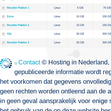
Reseller Pakket 1
Linux
5 GB
75 GB
Extra
Linux
10 GB
150 G
Reseller Pakket 2
Linux
10 GB
150 G
XXL
Linux
30 GB
300 G
Reseller Pakket 3
Linux
20 GB
300 G
Contact
© Hosting in Nederland, 
gepubliceerde informatie wordt re
het voorkomen dat gegevens onvolledig, 
geen rechten worden ontleend aan de a
in geen geval aansprakelijk voor enige s
het gebruik van de op deze website bes