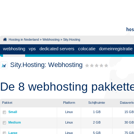
Hosting in Nederland
»
Webhosting
» Sity.Hosting
webhosting
vps
dedicated servers
colocatie
domeinregistratie
Sity.Hosting: Webhosting
De 8 webhosting pakkette
Pakket
Platform
Schijfruimte
Dataverk
Small
Linux
1 GB
15 GB
Medium
Linux
2 GB
30 GB
Large
Linux
5 GB
75 GB