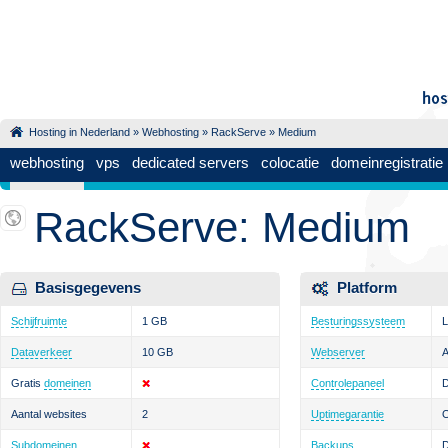
Hosting in Nederland
»
Webhosting
»
RackServe
» Medium
webhosting
vps
dedicated servers
colocatie
domeinregistratie
RackServe: Medium
Basisgegevens
Platform
Schijfruimte
1 GB
Besturingssysteem
L
Dataverkeer
10 GB
Webserver
Gratis
domeinen
Controlepaneel
D
Aantal websites
2
Uptimegarantie
Subdomeinen
Backups
D