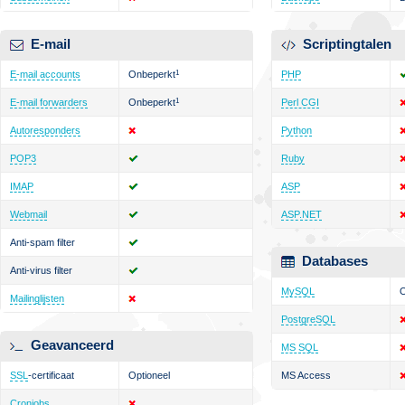
E-mail
Scriptingtalen
E-mail accounts
Onbeperkt
1
PHP
E-mail forwarders
Onbeperkt
1
Perl CGI
Autoresponders
Python
POP3
Ruby
IMAP
ASP
Webmail
ASP.NET
Anti-spam filter
Databases
Anti-virus filter
MySQL
O
Mailinglijsten
PostgreSQL
Geavanceerd
MS SQL
SSL
-certificaat
Optioneel
MS Access
Cronjobs