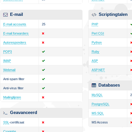
E-mail
Scriptingtalen
E-mail accounts
25
PHP
E-mail forwarders
Perl CGI
Autoresponders
Python
POP3
Ruby
IMAP
ASP
Webmail
ASP.NET
Anti-spam filter
Databases
Anti-virus filter
MySQL
2
Mailinglijsten
PostgreSQL
Geavanceerd
MS SQL
SSL
-certificaat
MS Access
Cronjobs