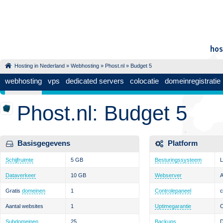
Hosting in Nederland
»
Webhosting
»
Phost.nl
» Budget 5
webhosting
vps
dedicated servers
colocatie
domeinregistratie
Phost.nl: Budget 5
Basisgegevens
Platform
Schijfruimte
5 GB
Besturingssysteem
L
Dataverkeer
10 GB
Webserver
Gratis
domeinen
1
Controlepaneel
c
Aantal websites
1
Uptimegarantie
Subdomeinen
25
Backups
D