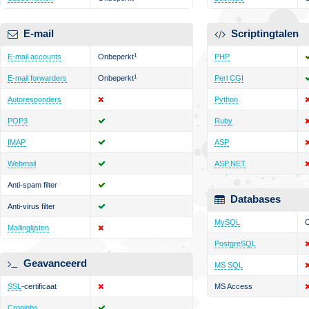
E-mail
Scriptingtalen
E-mail accounts
Onbeperkt
1
PHP
E-mail forwarders
Onbeperkt
1
Perl CGI
Autoresponders
Python
POP3
Ruby
IMAP
ASP
Webmail
ASP.NET
Anti-spam filter
Databases
Anti-virus filter
MySQL
O
Mailinglijsten
PostgreSQL
Geavanceerd
MS SQL
SSL
-certificaat
MS Access
Cronjobs