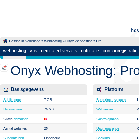
Hosting in Nederland
»
Webhosting
»
Onyx Webhosting
» Pro
webhosting
vps
dedicated servers
colocatie
domeinregistratie
Onyx Webhosting: Pr
Basisgegevens
Platform
Schijfruimte
7 GB
Besturingssysteem
L
Dataverkeer
75 GB
Webserver
Gratis
domeinen
Controlepaneel
D
Aantal websites
25
Uptimegarantie
Subdomeinen
Onbeperkt
1
Backups