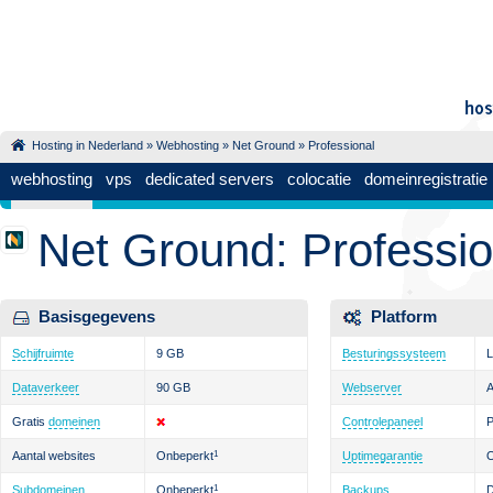
Hosting in Nederland
»
Webhosting
»
Net Ground
» Professional
webhosting
vps
dedicated servers
colocatie
domeinregistratie
Net Ground: Professio
Basisgegevens
Platform
Schijfruimte
9 GB
Besturingssysteem
L
Dataverkeer
90 GB
Webserver
Gratis
domeinen
Controlepaneel
P
Aantal websites
Onbeperkt
1
Uptimegarantie
Subdomeinen
Onbeperkt
1
Backups
D