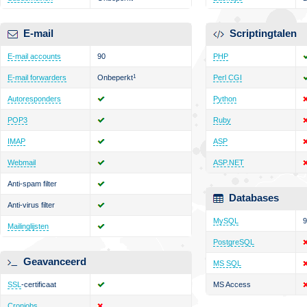
E-mail
Scriptingtalen
E-mail accounts
90
PHP
E-mail forwarders
Onbeperkt
1
Perl CGI
Autoresponders
Python
POP3
Ruby
IMAP
ASP
Webmail
ASP.NET
Anti-spam filter
Databases
Anti-virus filter
MySQL
9
Mailinglijsten
PostgreSQL
Geavanceerd
MS SQL
SSL
-certificaat
MS Access
Cronjobs