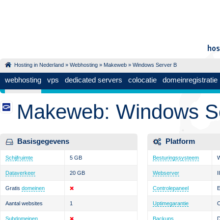
Hosting in Nederland
»
Webhosting
»
Makeweb
» Windows Server B
webhosting
vps
dedicated servers
colocatie
domeinregistratie
Makeweb: Windows S
Basisgegevens
Platform
Schijfruimte
5 GB
Besturingssysteem
Dataverkeer
20 GB
Webserver
I
Gratis
domeinen
Controlepaneel
E
Aantal websites
1
Uptimegarantie
Subdomeinen
Backups
D