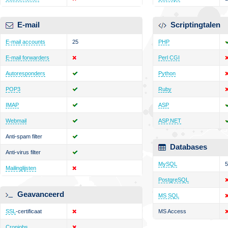
E-mail
Scriptingtalen
E-mail accounts
25
PHP
E-mail forwarders
Perl CGI
Autoresponders
Python
POP3
Ruby
IMAP
ASP
Webmail
ASP.NET
Anti-spam filter
Databases
Anti-virus filter
MySQL
5
Mailinglijsten
PostgreSQL
Geavanceerd
MS SQL
SSL
-certificaat
MS Access
Cronjobs