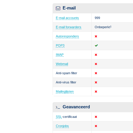
E-mail
E-mail accounts
999
E-mail forwarders
Onbeperkt
1
Autoresponders
POP3
IMAP
Webmail
Anti-spam filter
Anti-virus filter
Mailinglijsten
Geavanceerd
SSL
-certificaat
Cronjobs