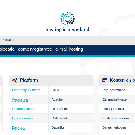
 Pakket 1
olocatie
domeinregistratie
e-mail hosting
Platform
Kosten en b
Besturingssysteem
Linux
Prijs per maand
Webserver
Apache
Eenmalige kosten
Controlepaneel
DirectAdmin
Looptijd contract
Uptimegarantie
Onbekend
Kosten per termijn
Backups
Dagelijks
Betaalmethoden