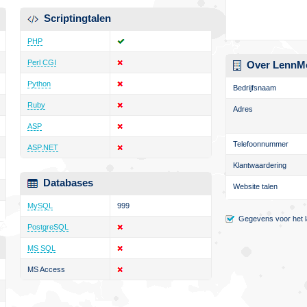
Scriptingtalen
PHP
Perl CGI
Over LennM
Python
Bedrijfsnaam
Ruby
Adres
ASP
Telefoonnummer
ASP.NET
Klantwaardering
Databases
Website talen
MySQL
999
Gegevens voor het la
PostgreSQL
MS SQL
MS Access