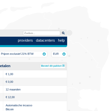
providers
datacenters
help
Prijzen exclusief 21% BTW
EUR
etalen
Bestel dit pakket
€
1,00
€
0,00
12 maanden
€
12,00
Automatische incasso
Bitcoin