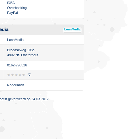
iDEAL
Overboeking
PayPal
edia
LennMedia
LennMedia
Bredaseweg 108a
4902 NS Oosterhout
0162-796526
(0)
Nederlands
atst geverifieerd op 24-03-2017.