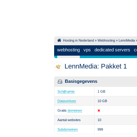
Hosting in Nederland
»
Webhosting
»
LennMedia
»
webhosting
vps
dedicated servers
c
LennMedia: Pakket 1
Basisgegevens
Schijfruimte
1 GB
Dataverkeer
10 GB
Gratis
domeinen
Aantal websites
10
Subdomeinen
999