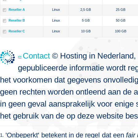
Reseller A
Linux
2,5 GB
25 GB
Reseller B
Linux
5 GB
50 GB
Reseller C
Linux
10 GB
100 GB
Contact
© Hosting in Nederland, 
gepubliceerde informatie wordt re
het voorkomen dat gegevens onvolledig, 
geen rechten worden ontleend aan de a
in geen geval aansprakelijk voor enige s
het gebruik van de op deze website bes
'Onbeperkt' betekent in de regel dat een
fair
1.