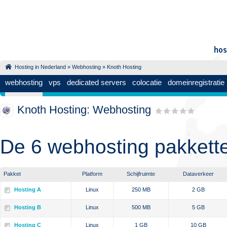
Hosting in Nederland
»
Webhosting
» Knoth Hosting
webhosting
vps
dedicated servers
colocatie
domeinregistratie
Knoth Hosting: Webhosting
De 6 webhosting pakkett
Pakket
Platform
Schijfruimte
Dataverkeer
Hosting A
Linux
250 MB
2 GB
Hosting B
Linux
500 MB
5 GB
Hosting C
Linux
1 GB
10 GB