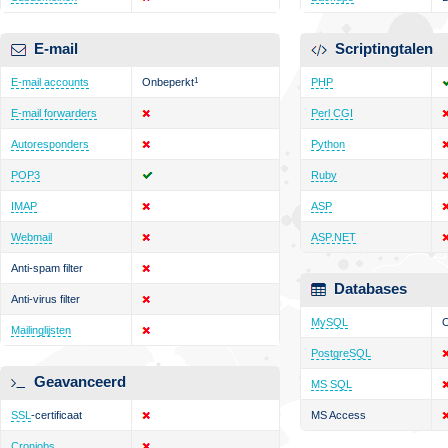
E-mail
Scriptingtalen
E-mail accounts
Onbeperkt
1
PHP
E-mail forwarders
Perl CGI
Autoresponders
Python
POP3
Ruby
IMAP
ASP
Webmail
ASP.NET
Anti-spam filter
Databases
Anti-virus filter
MySQL
O
Mailinglijsten
PostgreSQL
Geavanceerd
MS SQL
SSL
-certificaat
MS Access
Cronjobs