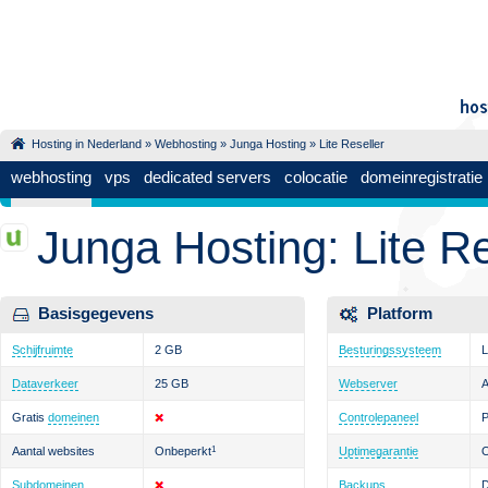
Hosting in Nederland
»
Webhosting
»
Junga Hosting
» Lite Reseller
webhosting
vps
dedicated servers
colocatie
domeinregistratie
Junga Hosting: Lite Re
Basisgegevens
Platform
Schijfruimte
2 GB
Besturingssysteem
L
Dataverkeer
25 GB
Webserver
Gratis
domeinen
Controlepaneel
P
Aantal websites
Onbeperkt
1
Uptimegarantie
Subdomeinen
Backups
D