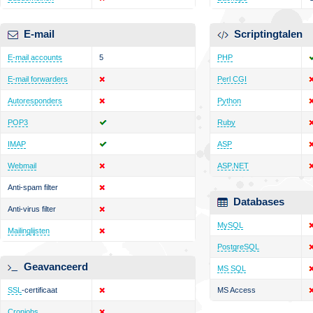
E-mail
Scriptingtalen
E-mail accounts
5
PHP
E-mail forwarders
Perl CGI
Autoresponders
Python
POP3
Ruby
IMAP
ASP
Webmail
ASP.NET
Anti-spam filter
Databases
Anti-virus filter
MySQL
Mailinglijsten
PostgreSQL
Geavanceerd
MS SQL
SSL
-certificaat
MS Access
Cronjobs