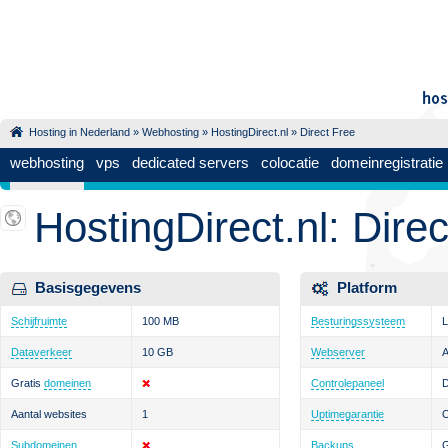
Hosting in Nederland
»
Webhosting
»
HostingDirect.nl
» Direct Free
webhosting
vps
dedicated servers
colocatie
domeinregistratie
HostingDirect.nl: Dire
Basisgegevens
Platform
Schijfruimte
100 MB
Besturingssysteem
L
Dataverkeer
10 GB
Webserver
Gratis
domeinen
Controlepaneel
D
Aantal websites
1
Uptimegarantie
Subdomeinen
Backups