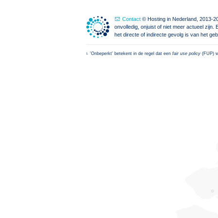
Contact
© Hosting in Nederland, 2013-20
onvolledig, onjuist of niet meer actueel zi
het directe of indirecte gevolg is van het g
'Onbeperkt' betekent in de regel dat een
fair use policy
(FUP) wo
1.