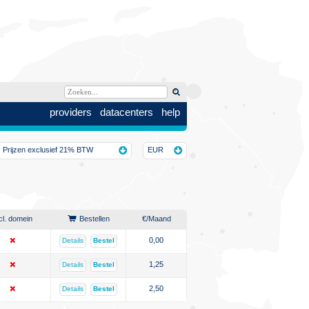
providers
datacenters
help
Prijzen exclusief 21% BTW
EUR
cl. domein
Bestellen
€
/Maand
0,00
Details
Bestel
1,25
Details
Bestel
2,50
Details
Bestel