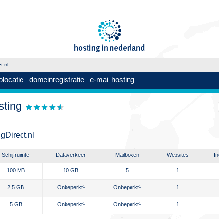
t.nl
olocatie
domeinregistratie
e-mail hosting
sting
gDirect.nl
Schijfruimte
Dataverkeer
Mailboxen
Websites
In
100 MB
10 GB
5
1
2,5 GB
Onbeperkt
1
Onbeperkt
1
1
5 GB
Onbeperkt
1
Onbeperkt
1
1