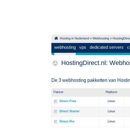
Hosting in Nederland
»
Webhosting
» HostingDirec
webhosting
vps
dedicated servers
c
HostingDirect.nl: Webho
De 3 webhosting pakketten van Hostin
Pakket
Platform
Direct Free
Linux
Direct Starter
Linux
Direct Pro
Linux