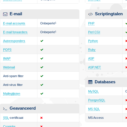
E-mail
Scriptingtalen
E-mail accounts
Onbeperkt
1
PHP
E-mail forwarders
Onbeperkt
1
Perl CGI
Autoresponders
Python
POP3
Ruby
IMAP
ASP
Webmail
ASP.NET
Anti-spam filter
Databases
Anti-virus filter
MySQL
O
Mailinglijsten
PostgreSQL
Geavanceerd
MS SQL
SSL
-certificaat
MS Access
Cronjobs