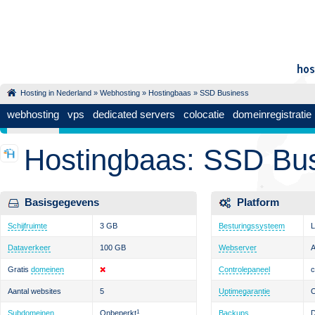
Hosting in Nederland
»
Webhosting
»
Hostingbaas
» SSD Business
webhosting
vps
dedicated servers
colocatie
domeinregistratie
Hostingbaas: SSD Bu
Basisgegevens
Platform
Schijfruimte
3 GB
Besturingssysteem
L
Dataverkeer
100 GB
Webserver
Gratis
domeinen
Controlepaneel
c
Aantal websites
5
Uptimegarantie
Subdomeinen
Onbeperkt
1
Backups
D