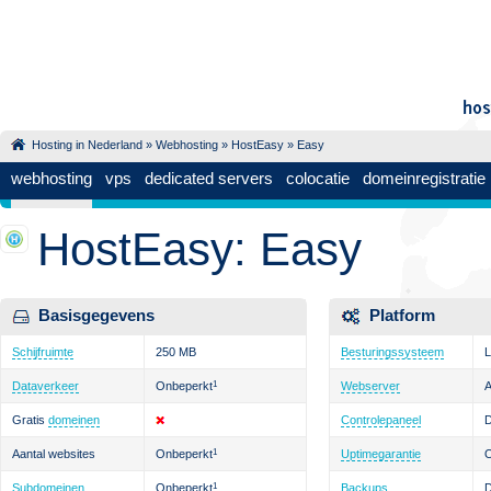
Hosting in Nederland
»
Webhosting
»
HostEasy
» Easy
webhosting
vps
dedicated servers
colocatie
domeinregistratie
HostEasy: Easy
Basisgegevens
Platform
Schijfruimte
250 MB
Besturingssysteem
L
Dataverkeer
Onbeperkt
1
Webserver
Gratis
domeinen
Controlepaneel
D
Aantal websites
Onbeperkt
1
Uptimegarantie
Subdomeinen
Onbeperkt
1
Backups
D