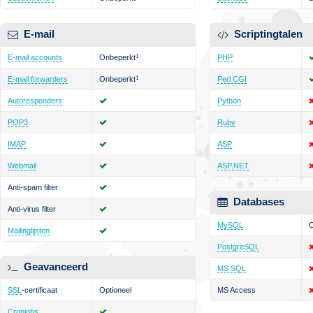
E-mail
Scriptingtalen
E-mail accounts
Onbeperkt
1
PHP
E-mail forwarders
Onbeperkt
1
Perl CGI
Autoresponders
Python
POP3
Ruby
IMAP
ASP
Webmail
ASP.NET
Anti-spam filter
Databases
Anti-virus filter
MySQL
O
Mailinglijsten
PostgreSQL
Geavanceerd
MS SQL
SSL
-certificaat
Optioneel
MS Access
Cronjobs