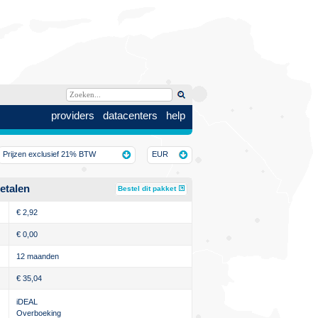
providers
datacenters
help
Prijzen exclusief 21% BTW
EUR
etalen
Bestel dit pakket
€
2,92
€
0,00
12 maanden
€
35,04
iDEAL
Overboeking