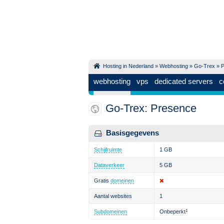
Hosting in Nederland
»
Webhosting
»
Go-Trex
» P
webhosting
vps
dedicated servers
c
Go-Trex: Presence
Basisgegevens
Schijfruimte
1 GB
Dataverkeer
5 GB
Gratis
domeinen
Aantal websites
1
Subdomeinen
Onbeperkt
1