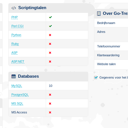
Scriptingtalen
Over Go-Tre
PHP
Bedrijfsnaam
Perl CGI
Adres
Python
Ruby
Telefoonnummer
ASP
Klantwaardering
ASP.NET
Website talen
Databases
Gegevens voor het la
MySQL
10
PostgreSQL
MS SQL
MS Access