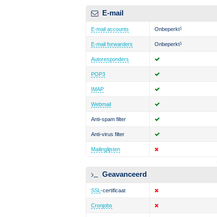
E-mail
E-mail accounts
Onbeperkt
1
E-mail forwarders
Onbeperkt
1
Autoresponders
POP3
IMAP
Webmail
Anti-spam filter
Anti-virus filter
Mailinglijsten
Geavanceerd
SSL
-certificaat
Cronjobs