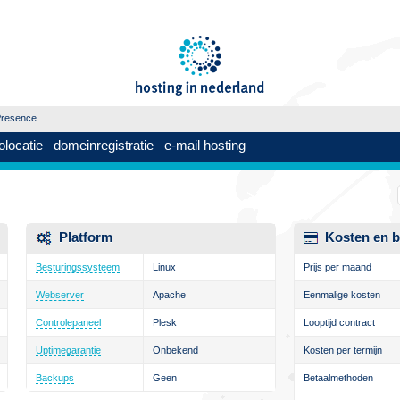
resence
olocatie
domeinregistratie
e-mail hosting
Platform
Kosten en b
Besturingssysteem
Linux
Prijs per maand
Webserver
Apache
Eenmalige kosten
Controlepaneel
Plesk
Looptijd contract
Uptimegarantie
Onbekend
Kosten per termijn
Backups
Geen
Betaalmethoden