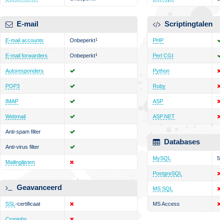
E-mail
Scriptingtalen
E-mail accounts
Onbeperkt
1
PHP
E-mail forwarders
Onbeperkt
1
Perl CGI
Autoresponders
Python
POP3
Ruby
IMAP
ASP
Webmail
ASP.NET
Anti-spam filter
Databases
Anti-virus filter
MySQL
5
Mailinglijsten
PostgreSQL
Geavanceerd
MS SQL
SSL
-certificaat
MS Access
Cronjobs