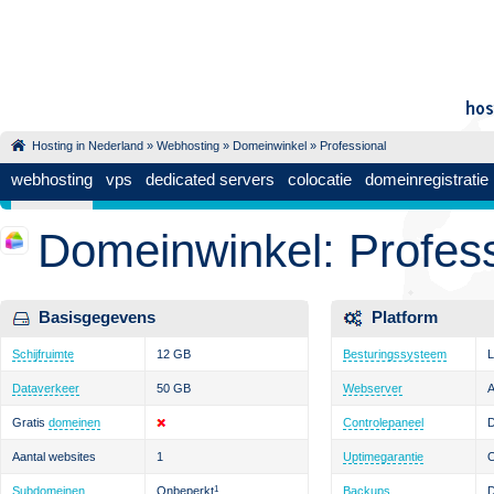
Hosting in Nederland
»
Webhosting
»
Domeinwinkel
» Professional
webhosting
vps
dedicated servers
colocatie
domeinregistratie
Domeinwinkel: Profess
Basisgegevens
Platform
Schijfruimte
12 GB
Besturingssysteem
L
Dataverkeer
50 GB
Webserver
Gratis
domeinen
Controlepaneel
D
Aantal websites
1
Uptimegarantie
Subdomeinen
Onbeperkt
1
Backups
D