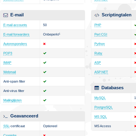
E-mail
Scriptingtalen
E-mail accounts
50
PHP
E-mail forwarders
Onbeperkt
1
Perl CGI
Autoresponders
Python
POP3
Ruby
IMAP
ASP
Webmail
ASP.NET
Anti-spam filter
Databases
Anti-virus filter
MySQL
1
Mailinglijsten
PostgreSQL
Geavanceerd
MS SQL
SSL
-certificaat
Optioneel
MS Access
Cronjobs