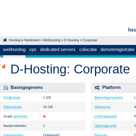
Hosting in Nederland
»
Webhosting
»
D-Hosting
» Corporate
webhosting
vps
dedicated servers
colocatie
domeinregistratie
D-Hosting: Corporate
Basisgegevens
Platform
Schijfruimte
1 GB
Besturingssysteem
L
Dataverkeer
15 GB
Webserver
Gratis
domeinen
Controlepaneel
P
Aantal websites
1
Uptimegarantie
Subdomeinen
Onbeperkt
1
Backups
D