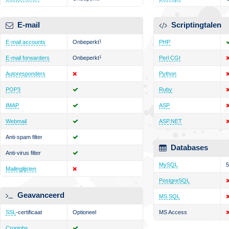
E-mail
Scriptingtalen
E-mail accounts
Onbeperkt
1
PHP
E-mail forwarders
Onbeperkt
1
Perl CGI
Autoresponders
Python
POP3
Ruby
IMAP
ASP
Webmail
ASP.NET
Anti-spam filter
Databases
Anti-virus filter
MySQL
5
Mailinglijsten
PostgreSQL
Geavanceerd
MS SQL
SSL
-certificaat
Optioneel
MS Access
Cronjobs