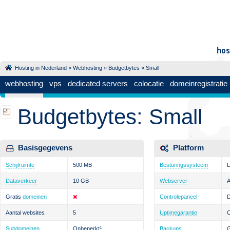
Hosting in Nederland
»
Webhosting
»
Budgetbytes
» Small
webhosting
vps
dedicated servers
colocatie
domeinregistratie
Budgetbytes: Small
Basisgegevens
Platform
Schijfruimte
500 MB
Besturingssysteem
L
Dataverkeer
10 GB
Webserver
Gratis
domeinen
Controlepaneel
D
Aantal websites
5
Uptimegarantie
Subdomeinen
Onbeperkt
1
Backups