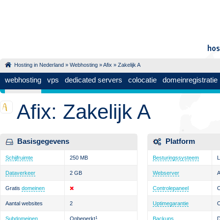
Hosting in Nederland
»
Webhosting
»
Afix
» Zakelijk A
webhosting
vps
dedicated servers
colocatie
domeinregistratie
Afix: Zakelijk A
Basisgegevens
Platform
Schijfruimte
250 MB
Besturingssysteem
L
Dataverkeer
2 GB
Webserver
Gratis
domeinen
Controlepaneel
Aantal websites
2
Uptimegarantie
Subdomeinen
Onbeperkt
1
Backups
D