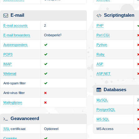
E-mail
Scriptingtalen
E-mail accounts
2
PHP
E-mail forwarders
Onbeperkt
1
Perl CGI
Autoresponders
Python
POP3
Ruby
IMAP
ASP
Webmail
ASP.NET
Anti-spam filter
Databases
Anti-virus filter
MySQL
2
Mailinglijsten
PostgreSQL
Geavanceerd
MS SQL
SSL
-certificaat
Optioneel
MS Access
Cronjobs