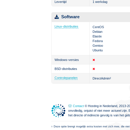
Levertijd
1 werkdag
Software
Linux-distributies
CentOS
Debian
Elastix
Fedora
Gentoo
Ubuntu
Windows-versies
BSD-distributies
Controlepanelen
DirectAdmin
2
Contact
© Hosting in Nederland, 2013-20
onvolledig, onjuist of niet meer actueel zi
het directe of indirecte gevolg is van het g
Deze optie brengt mogelijk extra kosten met zich mee, die niet
2.