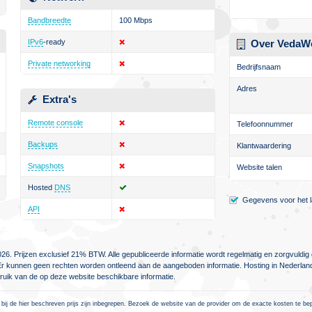
Bandbreedte
100 Mbps
IPv6
-ready
Over VedaW
Private networking
Bedrijfsnaam
Adres
Extra's
Remote console
Telefoonnummer
Backups
Klantwaardering
Snapshots
Website talen
Hosted
DNS
Gegevens voor het la
API
26. Prijzen exclusief 21% BTW. Alle gepubliceerde informatie wordt regelmatig en zorgvuld
jn. Er kunnen geen rechten worden ontleend aan de aangeboden informatie. Hosting in Nederlan
ebruik van de op deze website beschikbare informatie.
 bij de hier beschreven prijs zijn inbegrepen. Bezoek de website van de provider om de exacte kosten te be