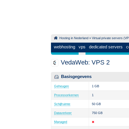
Hosting in Nederland
»
Virtual private servers (V
webhosting
vps
dedicated servers
c
VedaWeb: VPS 2
Basisgegevens
Geheugen
1 GB
Processorkernen
1
Schijfruimte
50 GB
Dataverkeer
750 GB
Managed