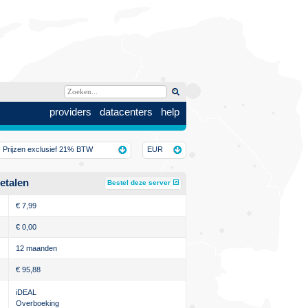
providers
datacenters
help
Prijzen exclusief 21% BTW
EUR
etalen
Bestel deze server
€
7,99
€
0,00
12 maanden
€
95,88
iDEAL
Overboeking