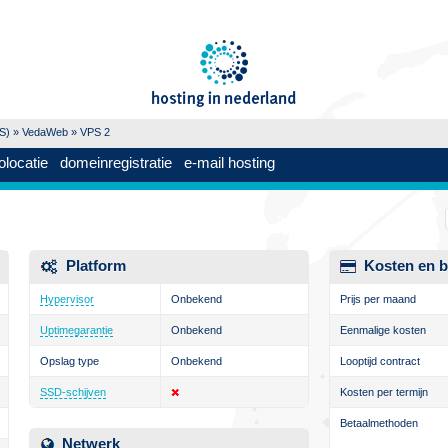
PS)
»
VedaWeb
» VPS 2
olocatie
domeinregistratie
e-mail hosting
Platform
Kosten en b
Hypervisor
Onbekend
Prijs per maand
Uptimegarantie
Onbekend
Eenmalige kosten
Opslag type
Onbekend
Looptijd contract
SSD-schijven
Kosten per termijn
Betaalmethoden
Netwerk