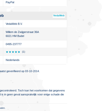
PayPal
eb
VedaWeb
VedaWeb B.V.
Willem de Zwijgerstraat 36A
6021 HM Budel
0495-237777
(1)
Nederlands
atst geverifieerd op 03-10-2014.
ig gecontroleerd. Toch kan het voorkomen dat gegevens
d is in geen geval aansprakelijk voor enige schade die
palen.