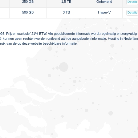
250 GB
1,5 TB
Onbekend
Details
500 GB
3 TB
Hyper-V
Details
26. Prijzen exclusief 21% BTW. Alle gepubliceerde informatie wordt regelmatig en zorgvuld
jn. Er kunnen geen rechten worden ontleend aan de aangeboden informatie. Hosting in Nederlan
ebruik van de op deze website beschikbare informatie.