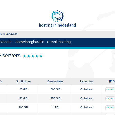
PS)
» VedaWeb
olocatie
domeinregistratie
e-mail hosting
e servers
's
Schijfruimte
Dataverkeer
Hypervisor
B
25 GB
500 GB
Onbekend
Details
50 GB
750 GB
Onbekend
Details
100 GB
1 TB
Onbekend
Details