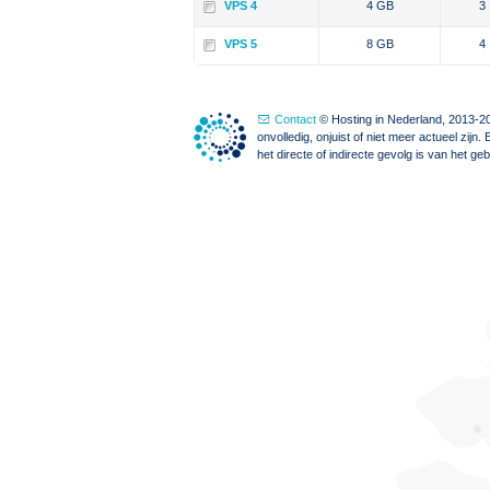
VPS 4
4 GB
3
VPS 5
8 GB
4
Contact
© Hosting in Nederland, 2013-20
onvolledig, onjuist of niet meer actueel zi
het directe of indirecte gevolg is van het g