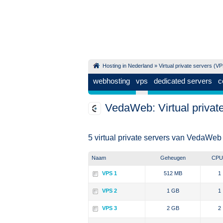
Hosting in Nederland
»
Virtual private servers (V
webhosting
vps
dedicated servers
c
VedaWeb: Virtual privat
5 virtual private servers van VedaWeb
Naam
Geheugen
CPU
VPS 1
512 MB
1
VPS 2
1 GB
1
VPS 3
2 GB
2