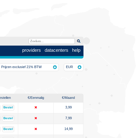
providers
datacenters
help
Prijzen exclusief 21% BTW
EUR
estellen
€
/Eenmalig
€
/Maand
3,99
Bestel
7,99
Bestel
14,99
Bestel