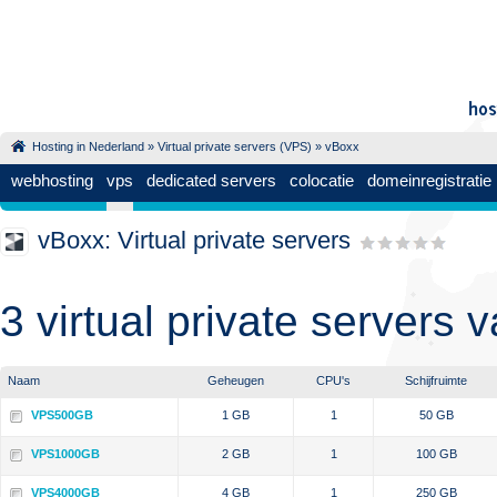
Hosting in Nederland
»
Virtual private servers (VPS)
» vBoxx
webhosting
vps
dedicated servers
colocatie
domeinregistratie
vBoxx: Virtual private servers
3 virtual private servers
Naam
Geheugen
CPU's
Schijfruimte
VPS500GB
1 GB
1
50 GB
VPS1000GB
2 GB
1
100 GB
VPS4000GB
4 GB
1
250 GB