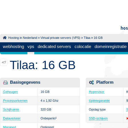
Hosting in Nederland
»
Virtual private servers (VPS)
»
Tilaa
» 16 GB
webhosting
vps
dedicated servers
colocatie
domeinregistratie
Tilaa: 16 GB
Basisgegevens
Platform
Geheugen
16 GB
Hypervisor
Processorkernen
4 x 1,92 Ghz
Uptimegarantie
Schijfruimte
320 GB
Opslag type
Dataverkeer
Onbeperkt
1
SSD-schijven
Managed
Optioneel