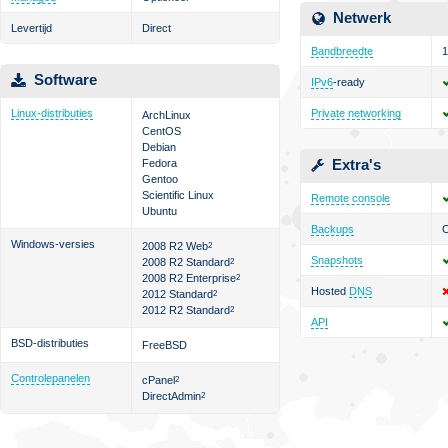
Netwerk
Levertijd
Direct
Bandbreedte
1
Software
IPv6
-ready
Linux-distributies
Private networking
ArchLinux
CentOS
Debian
Extra's
Fedora
Gentoo
Scientific Linux
Remote console
Ubuntu
Backups
O
Windows-versies
2008 R2 Web
2
Snapshots
2008 R2 Standard
2
2008 R2 Enterprise
2
Hosted
DNS
2012 Standard
2
2012 R2 Standard
2
API
BSD-distributies
FreeBSD
Controlepanelen
cPanel
2
DirectAdmin
2