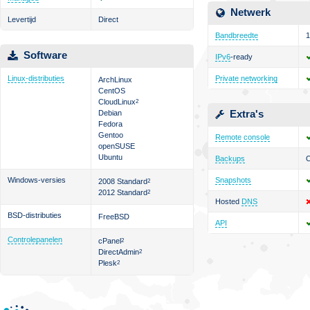
Netwerk
Levertijd
Direct
Bandbreedte
1
Software
IPv6
-ready
Linux-distributies
Private networking
ArchLinux
CentOS
CloudLinux
2
Extra's
Debian
Fedora
Gentoo
Remote console
openSUSE
Ubuntu
Backups
O
Windows-versies
Snapshots
2008 Standard
2
2012 Standard
2
Hosted
DNS
BSD-distributies
FreeBSD
API
Controlepanelen
cPanel
2
DirectAdmin
2
Plesk
2