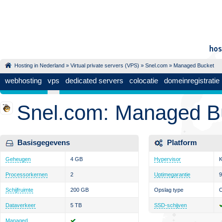
Hosting in Nederland
»
Virtual private servers (VPS)
»
Snel.com
» Managed Bucket
webhosting
vps
dedicated servers
colocatie
domeinregistratie
Snel.com: Managed B
Basisgegevens
Platform
Geheugen
4 GB
Hypervisor
Processorkernen
2
Uptimegarantie
Schijfruimte
200 GB
Opslag type
Dataverkeer
5 TB
SSD-schijven
Managed