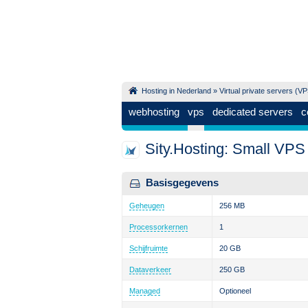
Hosting in Nederland
»
Virtual private servers (V
webhosting
vps
dedicated servers
c
Sity.Hosting: Small VPS
Basisgegevens
Geheugen
256 MB
Processorkernen
1
Schijfruimte
20 GB
Dataverkeer
250 GB
Managed
Optioneel