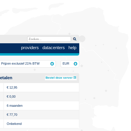
providers
datacenters
help
Prijzen exclusief 21% BTW
EUR
etalen
Bestel deze server
€
12,95
€
0,00
6 maanden
€
77,70
Onbekend