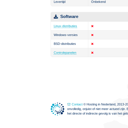
Levertijd
Onbekend
Software
Linux-distributies
Windows-versies
BSD-distributies
Controlepanelen
Contact
© Hosting in Nederland, 2013-20
onvolledig, onjuist of niet meer actueel zi
het directe of indirecte gevolg is van het g