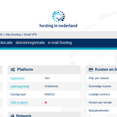
PS)
»
Sity.Hosting
» Small VPS
olocatie
domeinregistratie
e-mail hosting
Platform
Kosten en b
Hypervisor
Xen
Prijs per maand
Uptimegarantie
Onbekend
Eenmalige kosten
Opslag type
RAID10
Looptijd contract
SSD-schijven
Kosten per termijn
Betaalmethoden
Netwerk