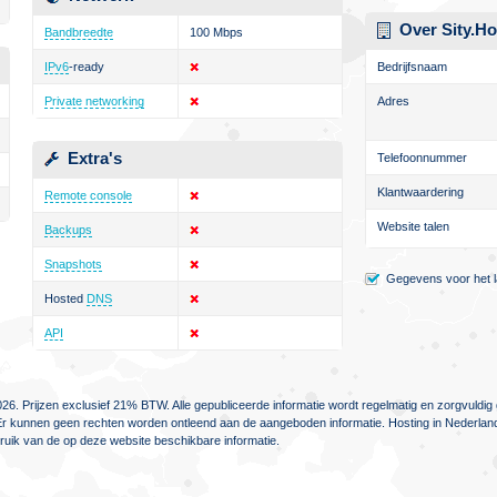
Over Sity.Ho
Bandbreedte
100 Mbps
IPv6
-ready
Bedrijfsnaam
Private networking
Adres
Extra's
Telefoonnummer
Klantwaardering
Remote console
Website talen
Backups
Snapshots
Gegevens voor het la
Hosted
DNS
API
26. Prijzen exclusief 21% BTW. Alle gepubliceerde informatie wordt regelmatig en zorgvuld
jn. Er kunnen geen rechten worden ontleend aan de aangeboden informatie. Hosting in Nederlan
ebruik van de op deze website beschikbare informatie.