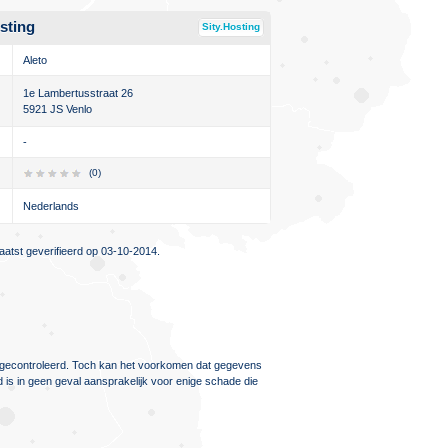
sting
Sity.Hosting
Aleto
1e Lambertusstraat 26
5921 JS Venlo
-
(0)
Nederlands
atst geverifieerd op 03-10-2014.
ig gecontroleerd. Toch kan het voorkomen dat gegevens
d is in geen geval aansprakelijk voor enige schade die