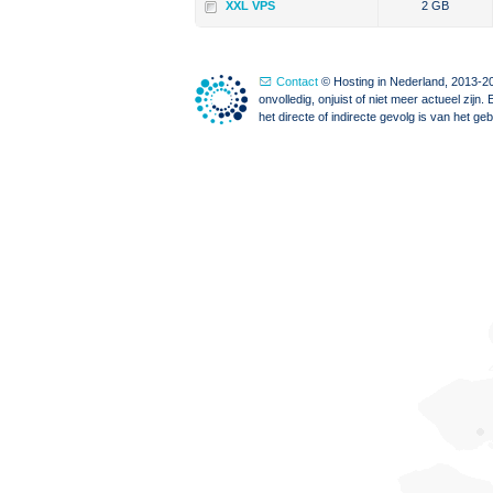
XXL VPS
2 GB
Contact
© Hosting in Nederland, 2013-20
onvolledig, onjuist of niet meer actueel zi
het directe of indirecte gevolg is van het g