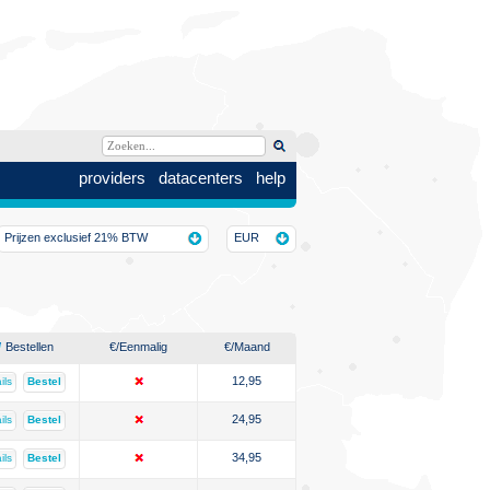
providers
datacenters
help
Prijzen exclusief 21% BTW
EUR
Bestellen
€
/Eenmalig
€
/Maand
12,95
ils
Bestel
24,95
ils
Bestel
34,95
ils
Bestel