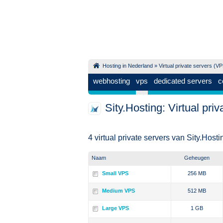
Hosting in Nederland
»
Virtual private servers (V
webhosting
vps
dedicated servers
c
Sity.Hosting: Virtual priv
4 virtual private servers van Sity.Hosti
Naam
Geheugen
Small VPS
256 MB
Medium VPS
512 MB
Large VPS
1 GB