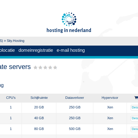
PS)
» Sity.Hosting
olocatie
domeinregistratie
e-mail hosting
ate servers
ng
CPU's
Schijfruimte
Dataverkeer
Hypervisor
1
20 GB
250 GB
Xen
Deta
1
40 GB
250 GB
Xen
Deta
1
80 GB
500 GB
Xen
Deta