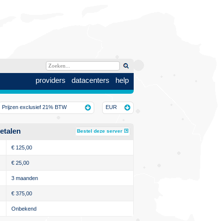
providers
datacenters
help
Prijzen exclusief 21% BTW
EUR
etalen
Bestel deze server
€
125,00
€
25,00
3 maanden
€
375,00
Onbekend