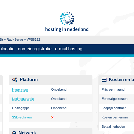
PS)
»
RackServe
» VPS8192
olocatie
domeinregistratie
e-mail hosting
Platform
Kosten en b
Hypervisor
Onbekend
Prijs per maand
Uptimegarantie
Onbekend
Eenmalige kosten
Opslag type
Onbekend
Looptijd contract
SSD-schijven
Kosten per termijn
Betaalmethoden
Netwerk