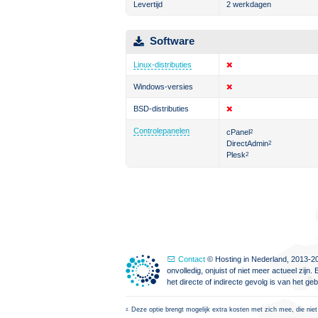
Levertijd
2 werkdagen
Software
Linux-distributies
Windows-versies
BSD-distributies
Controlepanelen
cPanel
2
DirectAdmin
2
Plesk
2
Contact
© Hosting in Nederland, 2013-20
onvolledig, onjuist of niet meer actueel zi
het directe of indirecte gevolg is van het g
Deze optie brengt mogelijk extra kosten met zich mee, die niet
2.