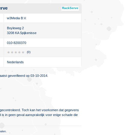
erve
RackServe
w3Media B.V.
Boyleweg 2
3208 KA Spijkenisse
010-8200370
(0)
Nederlands
atst geverifieerd op 03-10-2014.
ig gecontroleerd. Toch kan het voorkomen dat gegevens
d is in geen geval aansprakelijk voor enige schade die
palen.