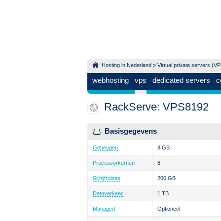
Hosting in Nederland
»
Virtual private servers (V
webhosting
vps
dedicated servers
c
RackServe: VPS8192
Basisgegevens
Geheugen
8 GB
Processorkernen
8
Schijfruimte
200 GB
Dataverkeer
1 TB
Managed
Optioneel