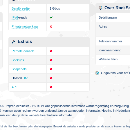
Over RackS
Bandbreedte
1 Gbps
IPv6
-ready
Bedrijfsnaam
Private networking
Adres
Extra's
Telefoonnummer
Klantwaardering
Remote console
Website talen
Backups
Snapshots
Gegevens voor het la
Hosted
DNS
API
26. Prijzen exclusief 21% BTW. Alle gepubliceerde informatie wordt regelmatig en zorgvuld
jn. Er kunnen geen rechten worden ontleend aan de aangeboden informatie. Hosting in Nederlan
ebruik van de op deze website beschikbare informatie.
 bij de hier beschreven prijs zijn inbegrepen. Bezoek de website van de provider om de exacte kosten te be