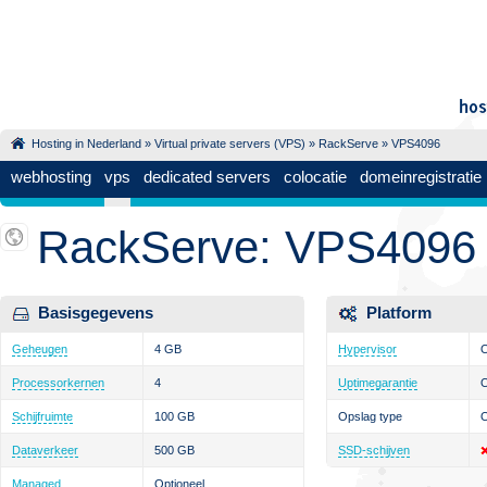
Hosting in Nederland
»
Virtual private servers (VPS)
»
RackServe
» VPS4096
webhosting
vps
dedicated servers
colocatie
domeinregistratie
RackServe: VPS4096
Basisgegevens
Platform
Geheugen
4 GB
Hypervisor
Processorkernen
4
Uptimegarantie
Schijfruimte
100 GB
Opslag type
Dataverkeer
500 GB
SSD-schijven
Managed
Optioneel