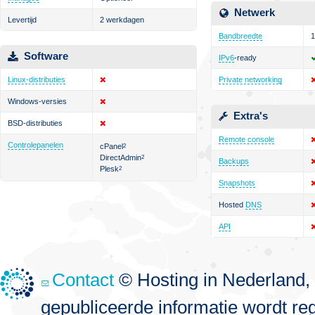
Netwerk
Levertijd
2 werkdagen
Bandbreedte
1
Software
IPv6
-ready
Linux-distributies
Private networking
Windows-versies
Extra's
BSD-distributies
Remote console
Controlepanelen
cPanel
2
DirectAdmin
2
Backups
Plesk
2
Snapshots
Hosted
DNS
API
Contact
© Hosting in Nederland, 
gepubliceerde informatie wordt re