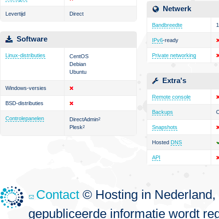
Netwerk
Levertijd
Direct
Bandbreedte
1
Software
IPv6
-ready
Linux-distributies
Private networking
CentOS
Debian
Ubuntu
Extra's
Windows-versies
Remote console
BSD-distributies
Backups
O
Controlepanelen
DirectAdmin
2
Plesk
Snapshots
2
Hosted
DNS
API
Contact
© Hosting in Nederland, 
gepubliceerde informatie wordt re