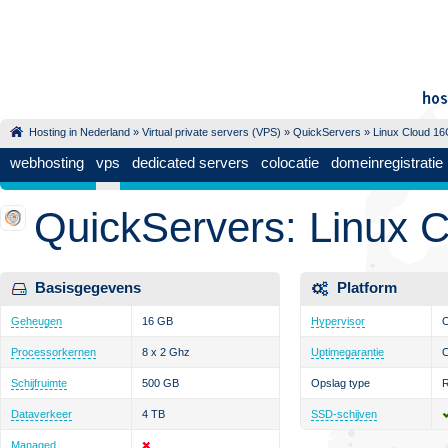
Hosting in Nederland
»
Virtual private servers (VPS)
»
QuickServers
» Linux Cloud 1
webhosting
vps
dedicated servers
colocatie
domeinregistratie
QuickServers: Linux 
Basisgegevens
Platform
Geheugen
16 GB
Hypervisor
Processorkernen
8 x 2 Ghz
Uptimegarantie
Schijfruimte
500 GB
Opslag type
Dataverkeer
4 TB
SSD-schijven
Managed