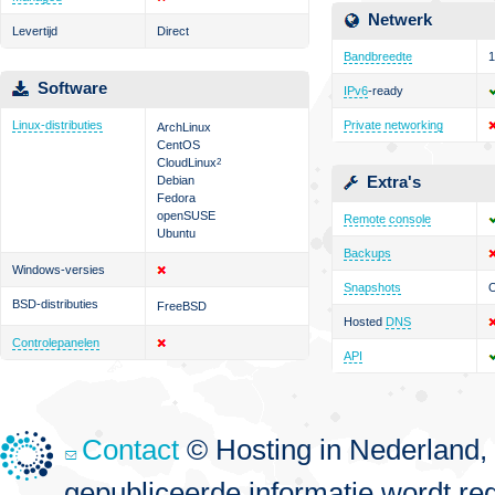
Netwerk
Levertijd
Direct
Bandbreedte
1
Software
IPv6
-ready
Linux-distributies
Private networking
ArchLinux
CentOS
CloudLinux
2
Extra's
Debian
Fedora
openSUSE
Remote console
Ubuntu
Backups
Windows-versies
Snapshots
O
BSD-distributies
FreeBSD
Hosted
DNS
Controlepanelen
API
Contact
© Hosting in Nederland, 
gepubliceerde informatie wordt re